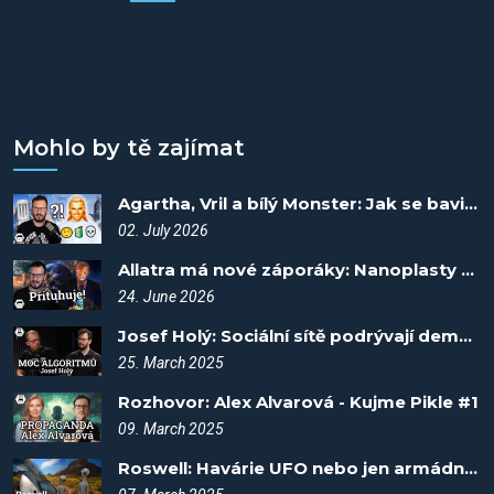
Mohlo by tě zajímat
Agartha, Vril a bílý Monster: Jak se bavit popíráním Holokaustu?
02. July 2026
Allatra má nové záporáky: Nanoplasty a youtubera!
24. June 2026
Josef Holý: Sociální sítě podrývají demokracii - Kujme pikle #4
25. March 2025
Rozhovor: Alex Alvarová - Kujme Pikle #1
09. March 2025
Roswell: Havárie UFO nebo jen armádní krytí?