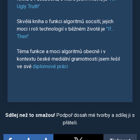
Ugly Truth"
Skvělá kniha o funkci algoritmů socsítí, jejich
moci i roli technologií v běžném životě je
"If...
Then"
Téma funkce a moci algoritmů obecně i v
kontextu české mediální gramotnosti jsem řešil
ve své
diplomové práci
Sdílej než to smažou!
Podpoř dosah mé tvorby a sdílej ji s
přáteli.