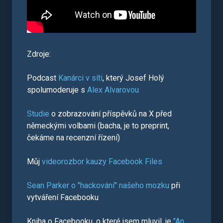
Zdroje:
Podcast
Kanárci v síti
, který Josef Holý
spolumoderuje s
Alex Alvarovou
Studie
o zobrazování příspěvků na X před
německými volbami (bacha, je to preprint,
čekáme na recenzní řízení)
Můj
videorozbor kauzy Facebook Files
Sean Parker o "hackování" našeho mozku
při
vytváření Facebooku
Kniha o Facebooku, o které jsem mluvil, je
"An