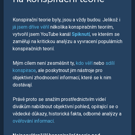
Konspirační teorie byly, jsou a vždy budou. Jelikož i
já jsem dříve věřil
několika konspiračním teoriím,
vytvořil jsem YouTube kanál
Spiknutí
, ve kterém se
zaměřuji na kritickou analýzu a vyvracení populárních
konspiračních teorií.
Mým cílem není zesměšnit ty,
kdo věří
nebo
sdílí
konspirace
, ale poskytnout jim nástroje pro
objektivní zhodnocení informací, které se k nim
dostávají.
Právě proto se snažím prostřednictvím videí
divákům
nabídnout objektivní pohled, opírající se o
vědecké důkazy, historická fakta, odborné analýzy a
ověřování informací
.