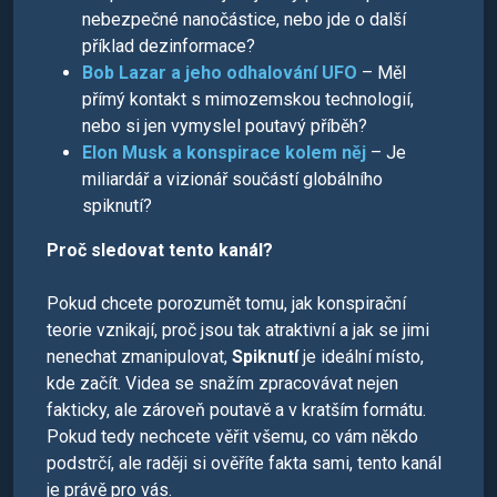
nebezpečné nanočástice, nebo jde o další
příklad dezinformace?
Bob Lazar a jeho odhalování UFO
– Měl
přímý kontakt s mimozemskou technologií,
nebo si jen vymyslel poutavý příběh?
Elon Musk a konspirace kolem něj
– Je
miliardář a vizionář součástí globálního
spiknutí?
Proč sledovat tento kanál?
Pokud chcete porozumět tomu, jak konspirační
teorie vznikají, proč jsou tak atraktivní a jak se jimi
nenechat zmanipulovat,
Spiknutí
je ideální místo,
kde začít. Videa se snažím zpracovávat nejen
fakticky, ale zároveň poutavě a v kratším formátu.
Pokud tedy nechcete věřit všemu, co vám někdo
podstrčí, ale raději si ověříte fakta sami, tento kanál
je právě pro vás.