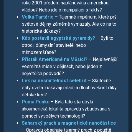
roku 2001 předem naplánována americkou
vládou? Nebo jde o manipulaci s fakty?
Velká Tartárie
– Tajemné impérium, které prý
světové dějiny záměrně vymazaly. Ale co na to
historické důkazy?
Kdo postavil egyptské pyramidy?
– Byli to
otroci, důmyslní stavitelé, nebo
mimozemšťané?
Přistáli Američané na Měsíci?
– Nejslavnější
vesmírná mise v dějinách, nebo jeden z
největších podvodů?
Lék na nesmrtelnost celebrit
– Skutečně
elity světa získávají mládí a dlouhověkost díky
dětské krvi?
Puma Punku
– Byla tato starobylá
jihoamerická lokalita opravdu vybudována s
pomocí vyspělých technologií?
Saharský prach a magnetické nanočástice
– Opravdu obsahuje tajemný prach z pouště