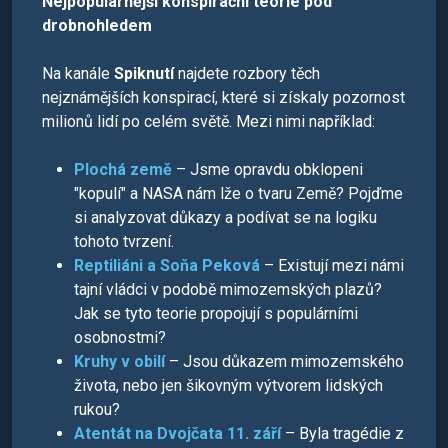
Nejpopulárnější konspirační teorie pod
drobnohledem
Na kanále
Spiknutí
najdete rozbory těch
nejznámějších konspirací, které si získaly pozornost
milionů lidí po celém světě. Mezi nimi například:
Plochá země
– Jsme opravdu obklopeni
"kopulí" a NASA nám lže o tvaru Země? Pojďme
si analyzovat důkazy a podívat se na logiku
tohoto tvrzení.
Reptiliáni a Soňa Peková
– Existují mezi námi
tajní vládci v podobě mimozemských plazů?
Jak se tyto teorie propojují s populárními
osobnostmi?
Kruhy v obilí
– Jsou důkazem mimozemského
života, nebo jen šikovným výtvorem lidských
rukou?
Atentát na Dvojčata 11. září
– Byla tragédie z