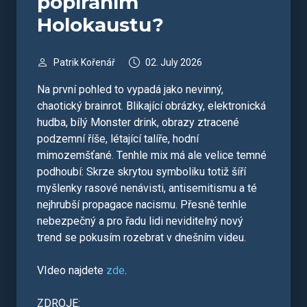
popíráním
Holokaustu?
Patrik Kořenář
02. July 2026
Na první pohled to vypadá jako nevinný,
chaotický brainrot. Blikající obrázky, elektronická
hudba, bílý Monster drink, obrazy ztracené
podzemní říše, létající talíře, hodní
mimozemšťané. Tenhle mix má ale velice temné
podhoubí: Skrze skrytou symboliku totiž šíří
myšlenky rasové nenávisti, antisemitismu a té
nejhrubší propagace nacismu. Přesně tenhle
nebezpečný a pro řadu lidi neviditelný nový
trend se pokusím rozebrat v dnešním videu.
VIdeo najdete
zde
.
ZDROJE: