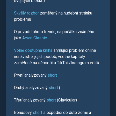
dvojitých blesků)
Skvělý rozbor
zaměřený na hudební stránku
problému
O pozadí tohoto trendu, na počátku známého
jako
Aryan Classic
Volně dostupná kniha
shrnující problém online
nenávisti a jejích podob, včetně kapitoly
zaměřené na sémiotiku TikTok/Instagram editů
První analyzovaný
short
Druhý analyzovaný
short
(
Třetí analyzovaný
short
(Clavicular)
Bonusový
short
s expedicí do duté země a