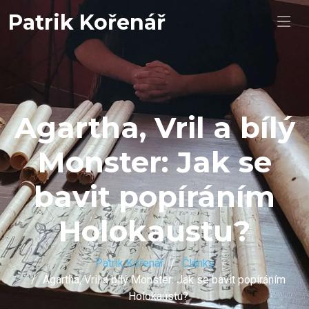
Patrik Kořenář
Agartha, Vril a bílý
Monster: Jak se
bavit popíráním
Holokaustu?
Patrik Kořenář
Články
Agartha, Vril a bílý Monster: Jak se bavit popíráním
Holokaustu?