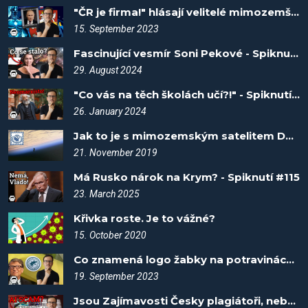
"ČR je firma!" hlásají velitelé mimozemšťanů vzývající Putina - Spiknutí #10
15. September 2023
Fascinující vesmír Soni Pekové - Spiknutí #102
29. August 2024
"Co vás na těch školách učí?!" - Spiknutí #85
26. January 2024
Jak to je s mimozemským satelitem Death Knight? Fakta vítězí #11
21. November 2019
Má Rusko nárok na Krym? - Spiknutí #115
23. March 2025
Křivka roste. Je to vážné?
15. October 2020
Co znamená logo žabky na potravinách? - Spiknutí #12
19. September 2023
Jsou Zajímavosti Česky plagiátoři, nebo AI scam? - Spiknutí #75