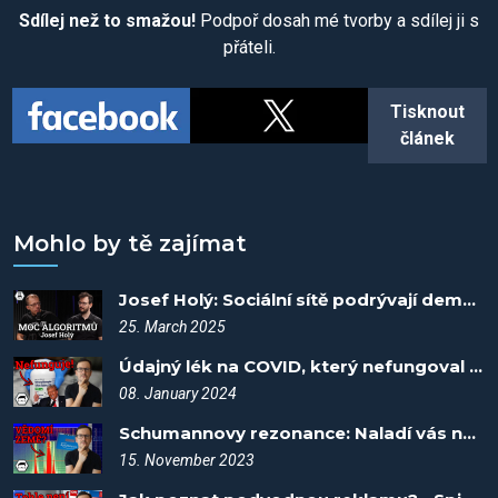
Sdílej než to smažou!
Podpoř dosah mé tvorby a sdílej ji s
přáteli.
Tisknout
článek
Mohlo by tě zajímat
Josef Holý: Sociální sítě podrývají demokracii - Kujme pikle #4
25. March 2025
Údajný lék na COVID, který nefungoval - Spiknutí #77
08. January 2024
Schumannovy rezonance: Naladí vás na tep planety? - Spiknutí #53
15. November 2023