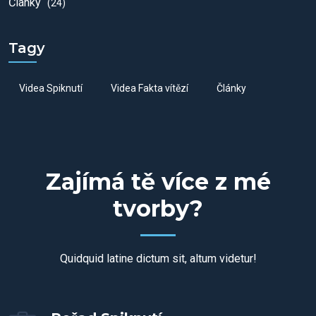
Články
(24)
Tagy
Videa Spiknutí
Videa Fakta vítězí
Články
Zajímá tě více z mé
tvorby?
Quidquid latine dictum sit, altum videtur!