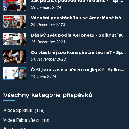
Jak poznat podvodnou reklamu? - Spiknutí #78
09. January 2024
Vánoční povstání: Jak se Američané báli vzpoury otroků - Spiknutí #73
24. December 2023
Děsivý svět podle Aeronetu - Spiknutí #71
15. December 2023
Co vlastně jsou konspirační teorie? - Spiknutí #43
01. November 2023
Češi jsou zase v něčem nejlepší! - Spiknutí #98
14. June 2024
Všechny kategorie příspěvků
Videa Spiknutí
(118)
Videa Fakta vítězí
(18)