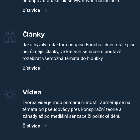
přistupovat a také jak se vyvarovat manipulacím.
Číst více
Články
Jako bývalý redaktor časopisu Epocha i dnes stále píši
nejrůznější články, ve kterých se snažím poutavě
rozebírat všemožná témata do hloubky.
Číst více
Videa
Tvorba videí je mou primární činností. Zaměřuji se na
témata od pseudovědy přes konspirační teorie a
záhady až po mediální senzace či politické dění.
Číst více