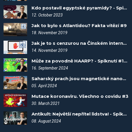
Kdo postavil egyptské pyramidy? - Spiknutí #30
12. October 2023
Jak to bylo s Atlantidou? Fakta vítězí #9
18. November 2019
Jak je to s cenzurou na Čínském internetu? Fakta vítězí #5
14. November 2019
Může za povodně HAARP? - Spiknutí #104
16. September 2024
Saharský prach jsou magnetické nanočástice? - Spiknutí #94
05. April 2024
Mutace koronaviru. Všechno o covidu #3
30. March 2021
Antikult: Největší nepřítel lidstva! - Spiknutí #101
08. August 2024