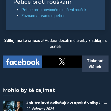
Petice proti rouškám
Petice proti povinnému nošení roušek
Záznam streamu o petici
Sdílej než to smažou!
Podpoř dosah mé tvorby a sdílej ji s
přáteli.
Tisknout
článek
Mohlo by tě zajímat
Jak trolové ovlivňují evropské volby? - Spiknutí #88
02. February 2024