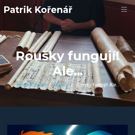
Patrik Kořenář
Roušky fungují!
Ale...
Patrik Kořenář
Články
Roušky fungují! Ale...