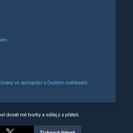
trem
zovaný ve spolupráci s Českým rozhlasem
ř dosah mé tvorby a sdílej ji s přáteli.
Tisknout článek