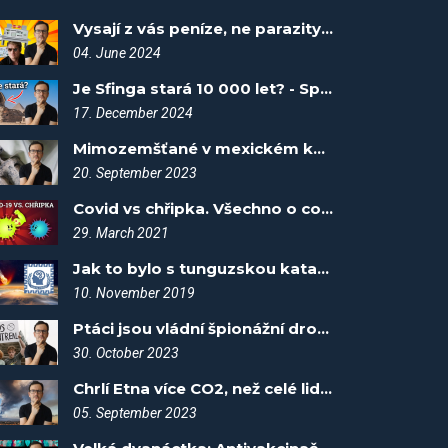
Vysají z vás peníze, ne parazity! - Spiknutí #97
04. June 2024
Je Sfinga stará 10 000 let? - Spiknutí #108
17. December 2024
Mimozemšťané v mexickém kongresu - Spiknutí #13
20. September 2023
Covid vs chřipka. Všechno o covidu #2
29. March 2021
Jak to bylo s tunguzskou katastrofou? Fakta vítězí #1
10. November 2019
Ptáci jsou vládní špionážní drony! - Spiknutí #41
30. October 2023
Chrlí Etna více CO2, než celé lidstvo? - Spiknutí #2
05. September 2023