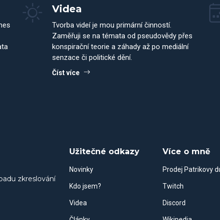
Videa
dnes
Tvorba videí je mou primární činností.
Zaměřuji se na témata od pseudovědy přes
ata
konspirační teorie a záhady až po mediální
senzace či politické dění.
Číst více
Užitečné odkazy
Více o mně
Novinky
Prodej Patrikovy 
padu zkreslování
Kdo jsem?
Twitch
Videa
Discord
Články
Wikipedia