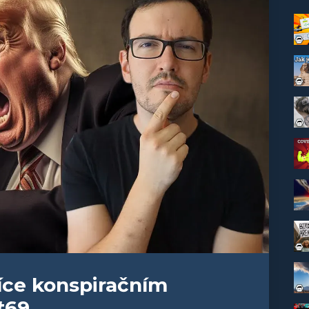
více konspiračním
#69