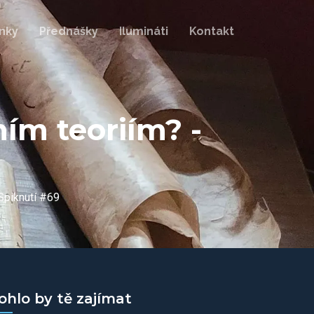
nky
Přednášky
Ilumináti
Kontakt
ním teoriím? -
 Spiknutí #69
ohlo by tě zajímat