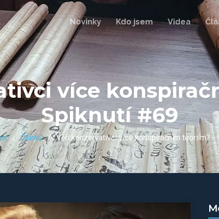
Novinky
Kdo jsem
Videa
Člá
tivci více konspirač
Spiknutí #69
nář
Články
Věří konzervativci více konspiračním teoriím? -
M