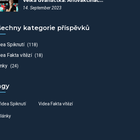
Velká dvanáctka: Antivakcinační elita USA - Spiknutí #9
14. September 2023
šechny kategorie příspěvků
dea Spiknutí
(118)
ea Fakta vítězí
(18)
ánky
(24)
agy
idea Spiknutí
Videa Fakta vítězí
lánky