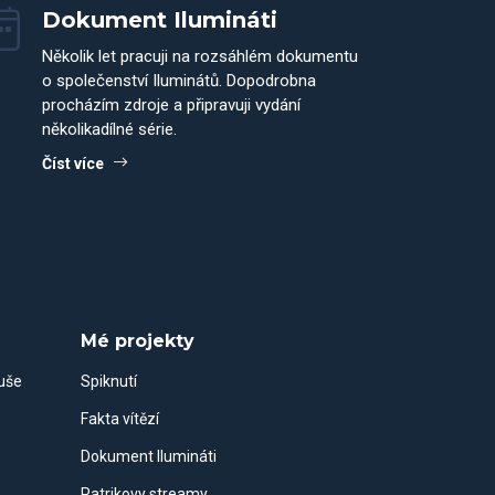
Dokument Ilumináti
Několik let pracuji na rozsáhlém dokumentu
o společenství Iluminátů. Dopodrobna
procházím zdroje a připravuji vydání
několikadílné série.
Číst více
Mé projekty
duše
Spiknutí
Fakta vítězí
Dokument Ilumináti
Patrikovy streamy