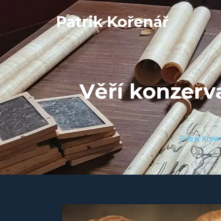
Patrik Kořenář
Věří konzerva
Patrik Koře