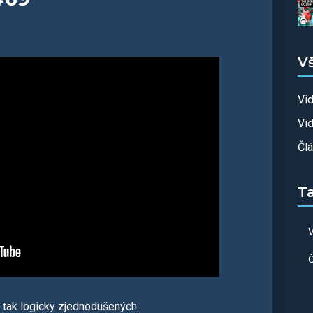
V
Vi
Vid
Čl
T
V
Č
e tak logicky zjednodušených.