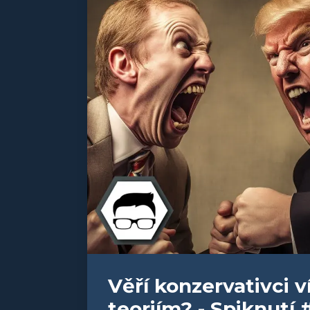
Věří konzervativci 
teoriím? - Spiknutí 