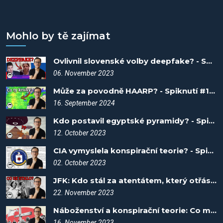
Mohlo by tě zajímat
Ovlivnil slovenské volby deepfake? - Spiknutí #46
06. November 2023
Může za povodně HAARP? - Spiknutí #104
16. September 2024
Kdo postavil egyptské pyramidy? - Spiknutí #30
12. October 2023
CIA vymyslela konspirační teorie? - Spiknutí #22
02. October 2023
JFK: Kdo stál za atentátem, který otřásl světem? - Spiknutí #58
22. November 2023
Náboženství a konspirační teorie: Co mají společného? - Spiknutí #54
16. November 2023