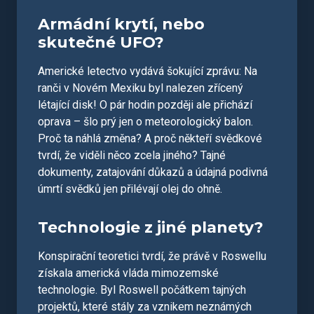
Armádní krytí, nebo
skutečné UFO?
Americké letectvo vydává šokující zprávu: Na
ranči v Novém Mexiku byl nalezen zřícený
létající disk! O pár hodin později ale přichází
oprava – šlo prý jen o meteorologický balon.
Proč ta náhlá změna? A proč někteří svědkové
tvrdí, že viděli něco zcela jiného? Tajné
dokumenty, zatajování důkazů a údajná podivná
úmrtí svědků jen přilévají olej do ohně.
Technologie z jiné planety?
Konspirační teoretici tvrdí, že právě v Roswellu
získala americká vláda mimozemské
technologie. Byl Roswell počátkem tajných
projektů, které stály za vznikem neznámých