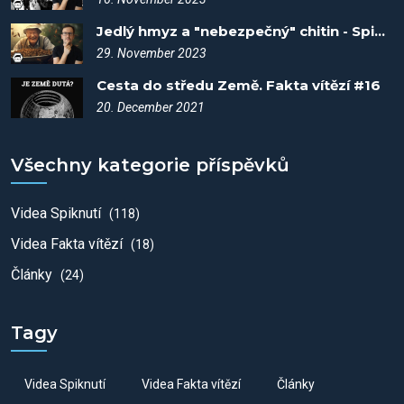
Jedlý hmyz a "nebezpečný" chitin - Spiknutí #62
29. November 2023
Cesta do středu Země. Fakta vítězí #16
20. December 2021
Všechny kategorie příspěvků
Videa Spiknutí
(118)
Videa Fakta vítězí
(18)
Články
(24)
Tagy
Videa Spiknutí
Videa Fakta vítězí
Články