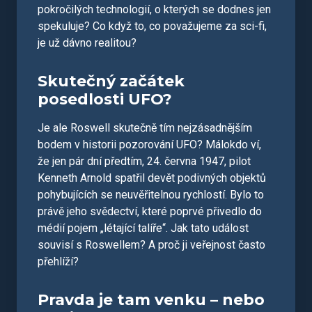
pokročilých technologií, o kterých se dodnes jen
spekuluje? Co když to, co považujeme za sci-fi,
je už dávno realitou?
Skutečný začátek
posedlosti UFO?
Je ale Roswell skutečně tím nejzásadnějším
bodem v historii pozorování UFO? Málokdo ví,
že jen pár dní předtím, 24. června 1947, pilot
Kenneth Arnold spatřil devět podivných objektů
pohybujících se neuvěřitelnou rychlostí. Bylo to
právě jeho svědectví, které poprvé přivedlo do
médií pojem „létající talíře“. Jak tato událost
souvisí s Roswellem? A proč ji veřejnost často
přehlíží?
Pravda je tam venku – nebo