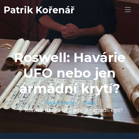
Patrik Kořenář
Roswell: Havárie
UFO nebo jen
armádní krytí?
Patrik Kořenář
Videa
Roswell: Havárie UFO nebo jen armádní krytí?