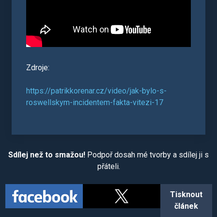
Zdroje:
https://patrikkorenar.cz/video/jak-bylo-s-
roswellskym-incidentem-fakta-vitezi-17
Sdílej než to smažou!
Podpoř dosah mé tvorby a sdílej ji s
přáteli.
Tisknout
článek