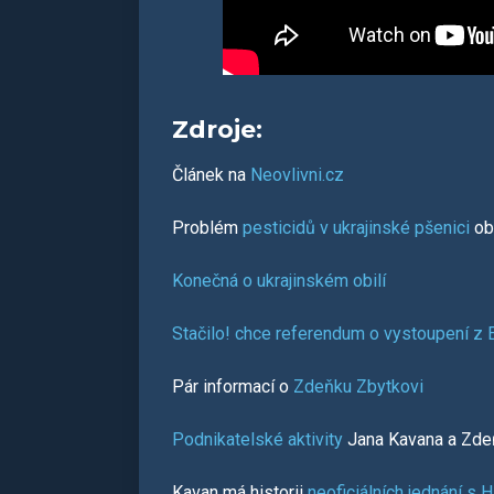
Zdroje:
Článek na
Neovlivni.cz
Problém
pesticidů v ukrajinské pšenici
ob
Konečná o ukrajinském obilí
Stačilo! chce referendum o vystoupení z
Pár informací o
Zdeňku Zbytkovi
Podnikatelské aktivity
Jana Kavana a Zde
Kavan má historii
neoficiálních jednání 