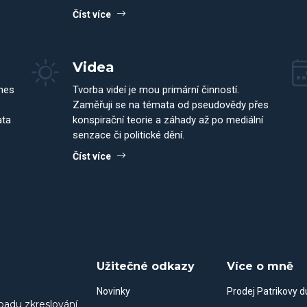
Číst více
Videa
dnes
Tvorba videí je mou primární činností.
Zaměřuji se na témata od pseudovědy přes
ata
konspirační teorie a záhady až po mediální
senzace či politické dění.
Číst více
Užitečné odkazy
Více o mně
Novinky
Prodej Patrikovy 
padu zkreslování