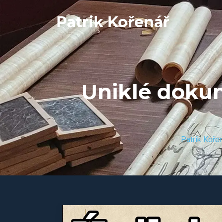
Patrik Kořenář
Uniklé dokum
Patrik Koře