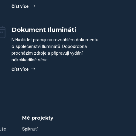
Číst více
Dokument Ilumináti
Několik let pracuji na rozsáhlém dokumentu
o společenství Iluminátů. Dopodrobna
procházím zdroje a připravuji vydání
několikadílné série.
Číst více
Mé projekty
duše
Spiknutí