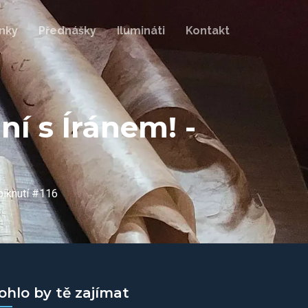
nky
Přednášky
Ilumináti
Kontakt
í s Íránem! -
piknutí #116
ohlo by tě zajímat