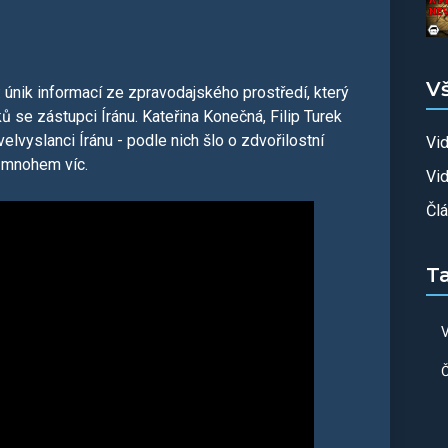
V
: únik informací ze zpravodajského prostředí, který
ů se zástupci Íránu. Kateřina Konečná, Filip Turek
elvyslanci Íránu - podle nich šlo o zdvořilostní
Vi
, mnohem víc.
Vid
Čl
T
V
Č