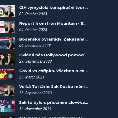
CIA vymyslela konspirační teorie? - Spiknutí #22
02. October 2023
Report from Iron Mountain - Spiknutí #24
04. October 2023
Bosenské pyramidy: Zakázaná historie, nebo kopce? - Spiknutí #65
04. December 2023
Ovládá nás Hollywood pomocí filmů? - Spiknutí #20
29. September 2023
Covid vs chřipka. Všechno o covidu #2
29. March 2021
Velká Tartárie: Jak Rusko mění historii - Spiknutí #17
26. September 2023
Jak to bylo s přistáním člověka na měsíci? Fakta vítězí #3
12. November 2019