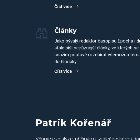
Číst více
Články
Jako bývalý redaktor časopisu Epocha i 
stále píši nejrůznější články, ve kterých se
snažím poutavě rozebírat všemožná tém
do hloubky.
Číst více
Patrik Kořenář
Věnuji se analýze, příčinám i společenskému do