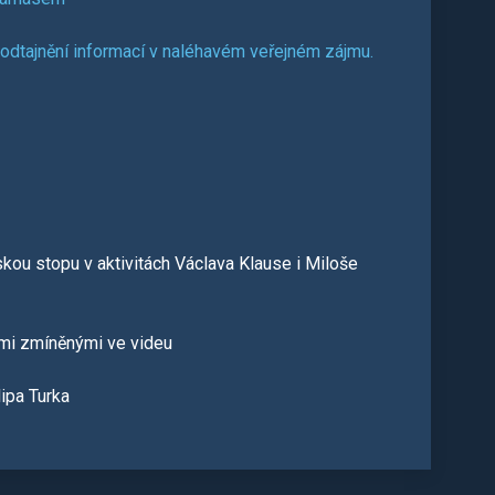
odtajnění informací v naléhavém veřejném zájmu.
skou stopu v aktivitách Václava Klause i Miloše
mi zmíněnými ve videu
lipa Turka