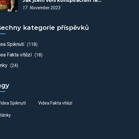
Jak jsem věřil konspiračním teoriím - Spiknutí #55
17. November 2023
šechny kategorie příspěvků
dea Spiknutí
(118)
ea Fakta vítězí
(18)
ánky
(24)
agy
idea Spiknutí
Videa Fakta vítězí
lánky