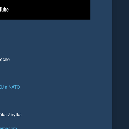
ecně
 EU a NATO
ňka Zbytka
s Hamásem