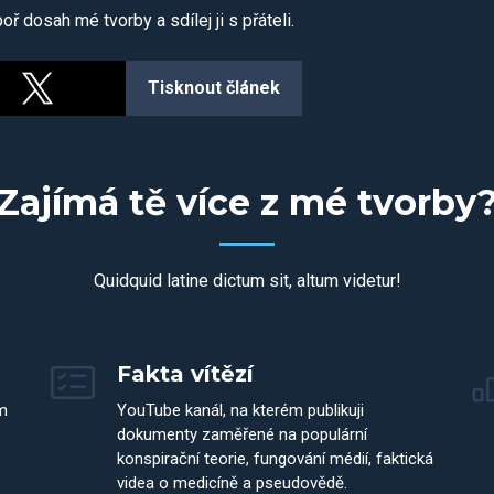
ř dosah mé tvorby a sdílej ji s přáteli.
Tisknout článek
Zajímá tě více z mé tvorby
Quidquid latine dictum sit, altum videtur!
Fakta vítězí
m
YouTube kanál, na kterém publikuji
dokumenty zaměřené na populární
konspirační teorie, fungování médií, faktická
videa o medicíně a pseudovědě.