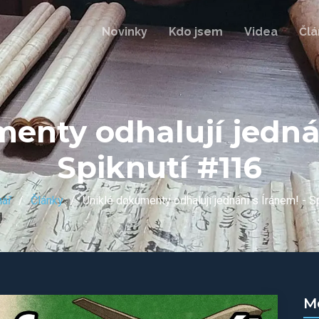
Novinky
Kdo jsem
Videa
Člá
enty odhalují jednán
Spiknutí #116
nář
Články
Uniklé dokumenty odhalují jednání s Íránem! - S
M