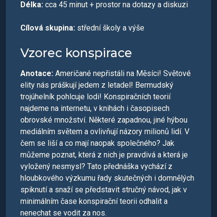
Délka:
cca 45 minut + prostor na dotazy a diskuzi
Cílová skupina:
střední školy a výše
Vzorec konspirace
Anotace:
Američané nepřistáli na Měsíci! Světové
elity nás práškují jedem z letadel! Bermudský
trojúhelník pohlcuje lodi! Konspiračních teorií
najdeme na internetu, v knihách i časopisech
obrovské množství. Některé zapadnou, jiné hýbou
mediálním světem a ovlivňují názory milionů lidí. V
čem se liší a co mají naopak společného? Jak
můžeme poznat, která z nich je pravdivá a která je
vyložený nesmysl? Tato přednáška vychází z
hloubkového výzkumu řady skutečných i domnělých
spiknutí a snaží se představit stručný návod, jak v
minimálním čase konspirační teorii odhalit a
nenechat se vodit za nos.