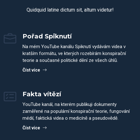
Quidquid latine dictum sit, altum videtur!
Pořad Spiknutí
Na mém YouTube kanálu Spiknutí vydávám videa v
kratším formátu, ve kterých rozebírám konspirační
teorie a současné politické dění ze všech úhlů.
Číst více
Fakta vítězí
YouTube kanál, na kterém publikuji dokumenty
zaměřené na populární konspirační teorie, fungování
médií, faktická videa o medicíně a pseudovědě.
Číst více