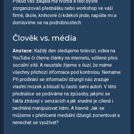
Pokud vás zaujala má tvorba a rádi byste
zorganizovali přednášku nebo workshop ve vaší
firmě, škole, knihovně či kdekoli jinde, napište mi a
domluvíme se na podrobnostech.
Člověk vs. média
Anotace
:
Každý den sledujeme televizi, videa na
YouTube či čteme články na internetu, sdílené přes
sociální sítě. A neustále žijeme s iluzí, že máme
všechny příchozí informace pod kontrolou. Nemáme.
Při prodírání se informační džunglí nás zrazuje
vlastní mozek a bloudí tu často sami autoři. V této
přednášce se podíváme na způsoby, jakými se
fakta ztrácejí v senzacích a jak snadné je cíleně i
nechtěně manipulovat lidmi. A hlavně: Jak se
můžeme v přehlcené mediální džungli zorientovat a
nenechat se využívat?