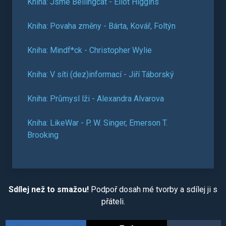
Kniha: Jsme Bellingcat - Eliot Higgins
Kniha: Povaha změny - Bárta, Kovář, Foltýn
Kniha: Mindf*ck - Christopher Wylie
Kniha: V síti (dez)informací - Jiří Táborský
Kniha: Průmysl lži - Alexandra Alvarova
Kniha: LikeWar - P. W. Singer, Emerson T.
Brooking
Sdílej než to smažou!
Podpoř dosah mé tvorby a sdílej ji s
přáteli.