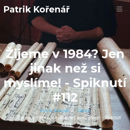
Patrik Kořenář
Žijeme v 1984? Jen
jinak než si
myslíme! - Spiknutí
#112
Patrik Kořenář
Články
Žijeme v 1984? Jen jinak než si myslíme! - Spiknutí
#112