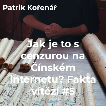
Patrik Kořenář
Jak je to s
cenzurou na
Čínském
internetu? Fakta
vítězí #5
Patrik Kořenář
Články