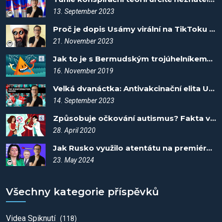
13. September 2023
Proč je dopis Usámy virální na TikToku - Spiknutí #57
21. November 2023
Jak to je s Bermudským trojúhelníkem? Fakta vítězí #7
16. November 2019
Velká dvanáctka: Antivakcinační elita USA - Spiknutí #9
14. September 2023
Způsobuje očkování autismus? Fakta vítězí #15
28. April 2020
Jak Rusko využilo atentátu na premiéra Fica? - Spiknutí #96
23. May 2024
Všechny kategorie příspěvků
Videa Spiknutí
(118)