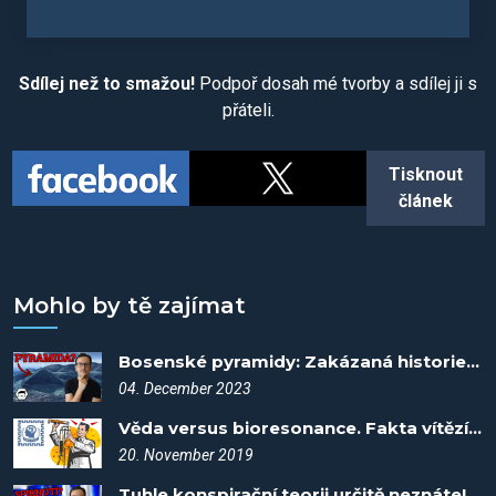
Sdílej než to smažou!
Podpoř dosah mé tvorby a sdílej ji s
přáteli.
Tisknout
článek
Mohlo by tě zajímat
Bosenské pyramidy: Zakázaná historie, nebo kopce? - Spiknutí #65
04. December 2023
Věda versus bioresonance. Fakta vítězí #10.2
20. November 2019
Tuhle konspirační teorii určitě neznáte! - Spiknutí #8